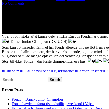
No Comments
Vi er utrolig stolte af at kunne dele, at Lilla Enebys Fonda har opnået 
Dansk Junior Champion (DKJUCH)
Som kun 10 måneder gammel har Fonda allerede vist sig flot frem i udst
En stor tak til alle dommere, der har værdsat hende, og ikke mindst t
Vi glæder os til de mange oplevelser, der venter, og ser spændt frem ti
Stort tillykke, Fonda – din første championtitel er i hus!
#Grusholm
#LillaEnebysFonda
#TyskPinscher
#GermanPinscher
#D
Search
Recent Posts
Fonda – Dansk Junior Champion
Fonda havde en fantastisk udstillingsweekend i Vejen
Fantastisk udstillingsweekend for vores Dobermanns i Vejen