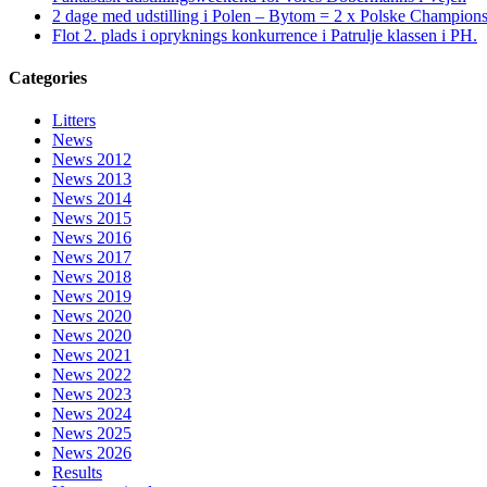
2 dage med udstilling i Polen – Bytom = 2 x Polske Champion
Flot 2. plads i opryknings konkurrence i Patrulje klassen i PH.
Categories
Litters
News
News 2012
News 2013
News 2014
News 2015
News 2016
News 2017
News 2018
News 2019
News 2020
News 2020
News 2021
News 2022
News 2023
News 2024
News 2025
News 2026
Results