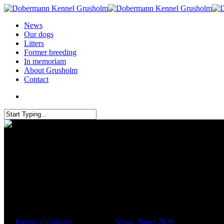
News
Our dogs
Litters
Former breeding
In memoriam
About Grusholm
Contact
Fonda – Dansk Junior Champi
By
Kennel Grusholm
July 9, 2026
News
,
News 2026