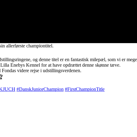
sin allerførste championtitel.
illingsringene, og denne titel er en fantastisk milepæl, som vi er meget 
il Lilla Enebys Kennel for at have opdrættet denne skønne tæve.
l Fondas videre rejse i udstillingsverdenen.
KJUCH
#DanskJuniorChampion
#FirstChampionTitle