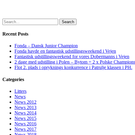
Search
Recent Posts
Fonda – Dansk Junior Champion
Fonda havde en fantastisk udstillingsweekend i Vejen
Fantastisk udstillingsweekend for vores Dobermanns i Vejen
2 dage med udstilling i Polen – Bytom = 2 x Polske Champion
Flot 2. plads i opryknings konkurrence i Patrulje klassen i PH.
Categories
Litters
News
News 2012
News 2013
News 2014
News 2015
News 2016
News 2017
News 2018