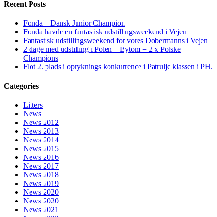
Recent Posts
Fonda – Dansk Junior Champion
Fonda havde en fantastisk udstillingsweekend i Vejen
Fantastisk udstillingsweekend for vores Dobermanns i Vejen
2 dage med udstilling i Polen – Bytom = 2 x Polske
Champions
Flot 2. plads i opryknings konkurrence i Patrulje klassen i PH.
Categories
Litters
News
News 2012
News 2013
News 2014
News 2015
News 2016
News 2017
News 2018
News 2019
News 2020
News 2020
News 2021