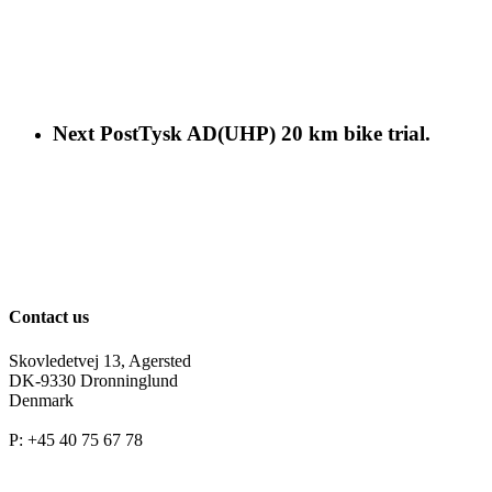
Next Post
Tysk AD(UHP) 20 km bike trial.
Contact us
Skovledetvej 13, Agersted
DK-9330 Dronninglund
Denmark
P: +45 40 75 67 78
grusholm@privat.dk