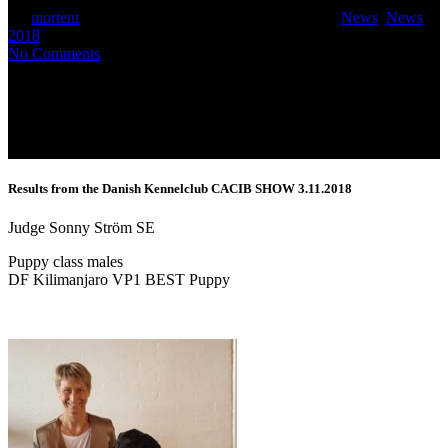
By
mortent
November 3, 2018
November 9th, 2018
News
,
News
2018
No Comments
Results from the Danish Kennelclub CACIB SHOW 3.11.2018
Judge Sonny Ström SE
Puppy class males
DF Kilimanjaro VP1 BEST Puppy