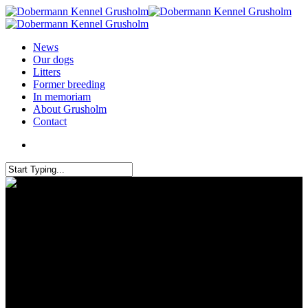
News
Our dogs
Litters
Former breeding
In memoriam
About Grusholm
Contact
Herning messecenter 3
Nov.2018